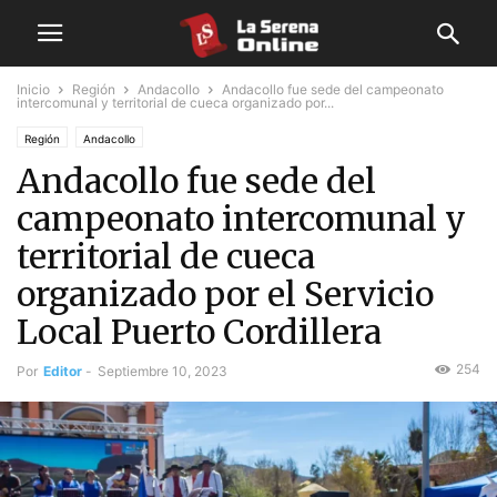
Inicio
Región
Andacollo
Andacollo fue sede del campeonato
intercomunal y territorial de cueca organizado por...
Región
Andacollo
Andacollo fue sede del
campeonato intercomunal y
territorial de cueca
organizado por el Servicio
Local Puerto Cordillera
254
Por
Editor
-
Septiembre 10, 2023