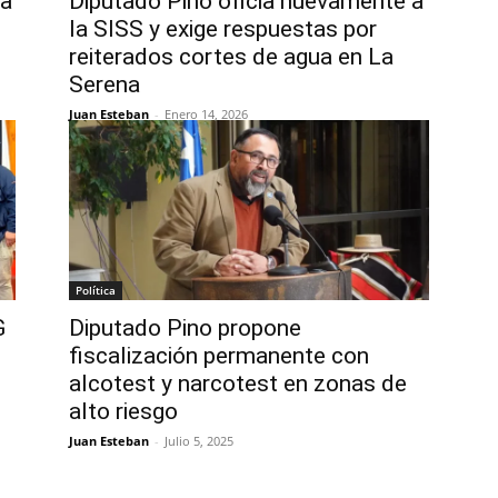
ra
Diputado Pino oficia nuevamente a
la SISS y exige respuestas por
reiterados cortes de agua en La
Serena
Juan Esteban
-
Enero 14, 2026
Política
G
Diputado Pino propone
fiscalización permanente con
alcotest y narcotest en zonas de
alto riesgo
Juan Esteban
-
Julio 5, 2025