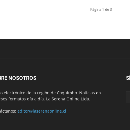
Página 1 de 3
BRE NOSOTROS
S
io electrónico de la región de Coquimbo. Noticias en
rsos formatos día a día. La Serena Online Ltda.
áctanos:
editor@laserenaonline.cl