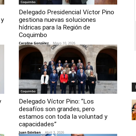
Coquimbo
Delegado Presidencial Víctor Pino
 y
gestiona nuevas soluciones
hídricas para la Región de
Coquimbo
Carolina González
-
Mayo 10, 2026
Coquimbo
y
Delegado Víctor Pino: “Los
desafíos son grandes, pero
estamos con toda la voluntad y
capacidades”
Juan Esteban
-
Abril 3, 2026