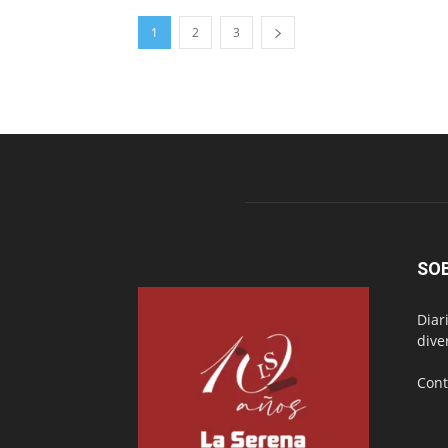
1
2
3
SO
Diar
dive
Cont