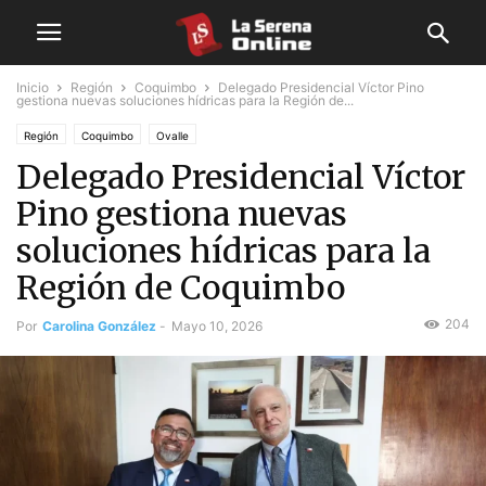
Inicio
Región
Coquimbo
Delegado Presidencial Víctor Pino
gestiona nuevas soluciones hídricas para la Región de...
Región
Coquimbo
Ovalle
Delegado Presidencial Víctor
Pino gestiona nuevas
soluciones hídricas para la
Región de Coquimbo
204
Por
Carolina González
-
Mayo 10, 2026