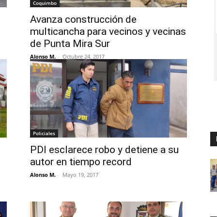
Coquimbo
Avanza construcción de
multicancha para vecinos y vecinas
de Punta Mira Sur
Alonso M.
-
Octubre 24, 2017
Policiales
PDI esclarece robo y detiene a su
autor en tiempo record
Alonso M.
-
Mayo 19, 2017