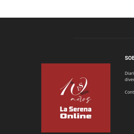
SO
Diar
dive
Cont