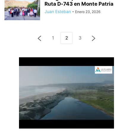
Ruta D‑743 en Monte Patria
Juan Esteban
-
Enero 23, 2026
1
2
3