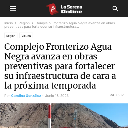
Inicio
Región
Complejo Fronterizo Agua Negra avanza en obras
preventivas para fortalecer su infraestructura...
Región
Vicuña
Complejo Fronterizo Agua
Negra avanza en obras
preventivas para fortalecer
su infraestructura de cara a
la próxima temporada
1502
Por
Carolina González
-
Junio 18, 2026