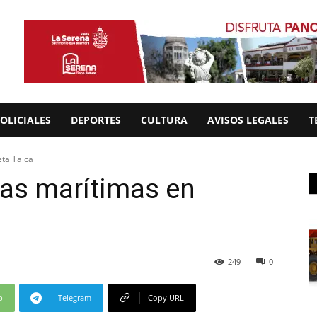
OLICIALES
DEPORTES
CULTURA
AVISOS LEGALES
T
ta Talca
as marítimas en
249
0
p
Telegram
Copy URL