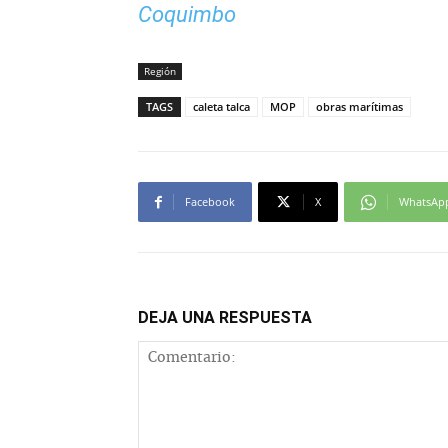
Coquimbo
Región
TAGS
caleta talca
MOP
obras marítimas
Facebook
X
WhatsAp
DEJA UNA RESPUESTA