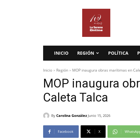
La
Serena
Online
INICIO
REGIÓN
POLÍTICA
P
Inicio
Región
MOP inaugura obras marítimas en Cale
MOP inaugura obr
Caleta Talca
By
Carolina González
Junio 15, 2026
Facebook
X
WhatsAp