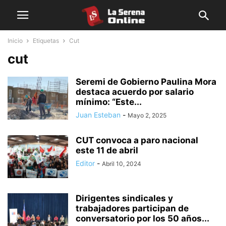
Inicio
Etiquetas
Cut
cut
Seremi de Gobierno Paulina Mora
destaca acuerdo por salario
mínimo: “Este...
Juan Esteban
-
Mayo 2, 2025
CUT convoca a paro nacional
este 11 de abril
Editor
-
Abril 10, 2024
Dirigentes sindicales y
trabajadores participan de
conversatorio por los 50 años...