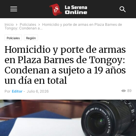
Inicio
Policiales
Homicidio y porte de armas en Plaza Barnes de
Tongoy: Condenan a...
Policiales
Región
Homicidio y porte de armas
en Plaza Barnes de Tongoy:
Condenan a sujeto a 19 años
un día en total
89
Por
Editor
-
Julio 6, 2026