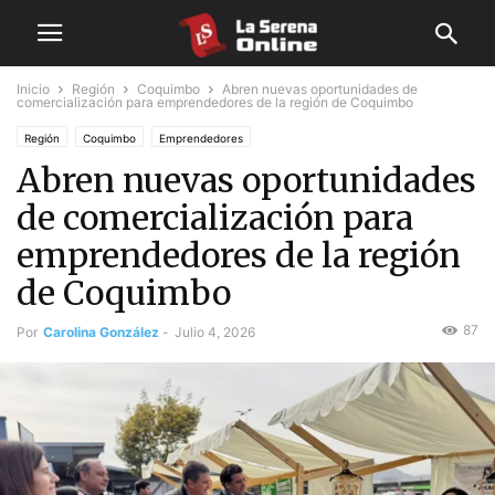
Inicio
Región
Coquimbo
Abren nuevas oportunidades de
comercialización para emprendedores de la región de Coquimbo
Región
Coquimbo
Emprendedores
Abren nuevas oportunidades
de comercialización para
emprendedores de la región
de Coquimbo
87
Por
Carolina González
-
Julio 4, 2026