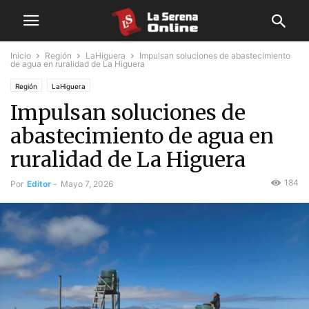
Inicio
Región
LaHiguera
Impulsan soluciones de abastecimiento
de agua en ruralidad de La Higuera
Región
LaHiguera
Impulsan soluciones de
abastecimiento de agua en
ruralidad de La Higuera
184
Por
Editor
-
Mayo 7, 2026