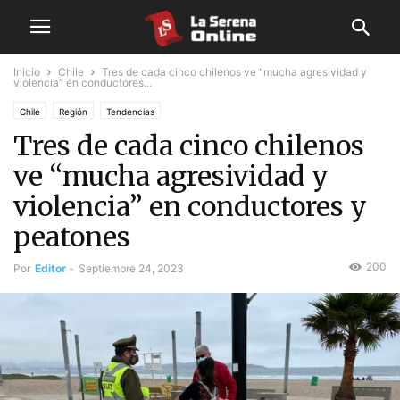
Inicio
Chile
Tres de cada cinco chilenos ve “mucha agresividad y
violencia” en conductores...
Chile
Región
Tendencias
Tres de cada cinco chilenos
ve “mucha agresividad y
violencia” en conductores y
peatones
200
Por
Editor
-
Septiembre 24, 2023