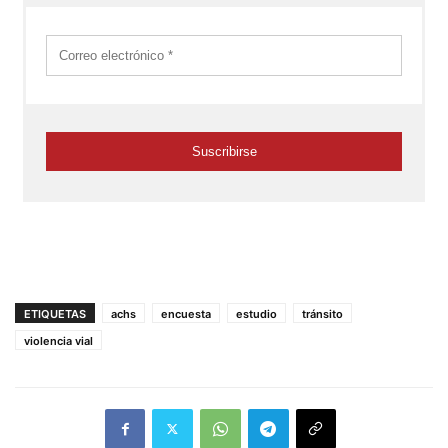
ETIQUETAS
achs
encuesta
estudio
tránsito
violencia vial