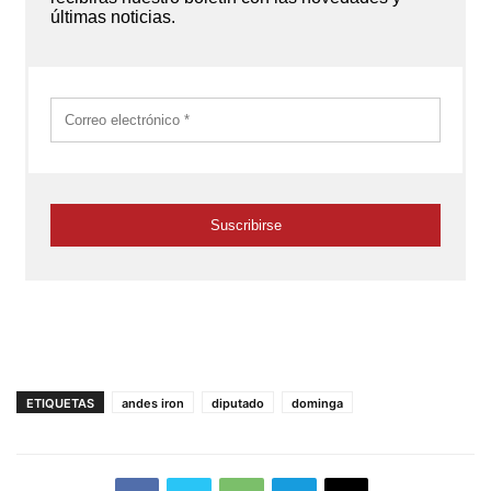
ETIQUETAS
andes iron
diputado
dominga