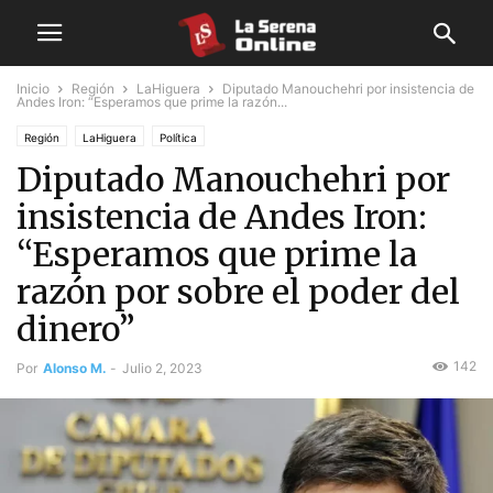
Inicio
Región
LaHiguera
Diputado Manouchehri por insistencia de
Andes Iron: “Esperamos que prime la razón...
Región
LaHiguera
Política
Diputado Manouchehri por
insistencia de Andes Iron:
“Esperamos que prime la
razón por sobre el poder del
dinero”
142
Por
Alonso M.
-
Julio 2, 2023