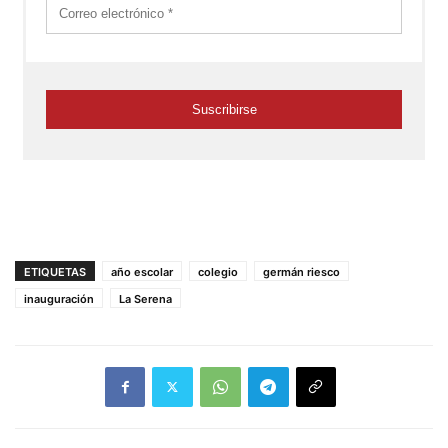
ETIQUETAS
año escolar
colegio
germán riesco
inauguración
La Serena