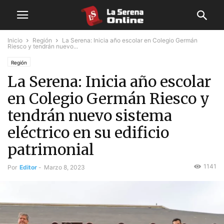
Inicio
Región
La Serena: Inicia año escolar en Colegio Germán
Riesco y tendrán nuevo...
Región
La Serena: Inicia año escolar
en Colegio Germán Riesco y
tendrán nuevo sistema
eléctrico en su edificio
patrimonial
1141
Por
Editor
-
Marzo 8, 2023