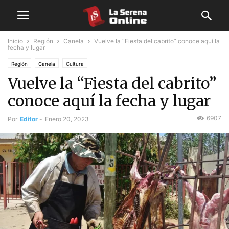
Inicio
Región
Canela
Vuelve la “Fiesta del cabrito” conoce aquí la
fecha y lugar
Región
Canela
Cultura
Vuelve la “Fiesta del cabrito”
conoce aquí la fecha y lugar
6907
Por
Editor
-
Enero 20, 2023