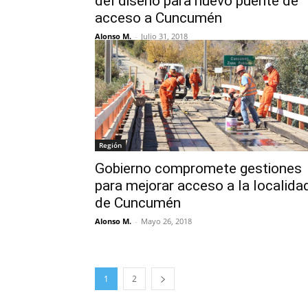
del diseño para nuevo puente de
acceso a Cuncumén
Alonso M.
-
Julio 31, 2018
Región
Gobierno compromete gestiones
para mejorar acceso a la localida
de Cuncumén
Alonso M.
-
Mayo 26, 2018
1
2