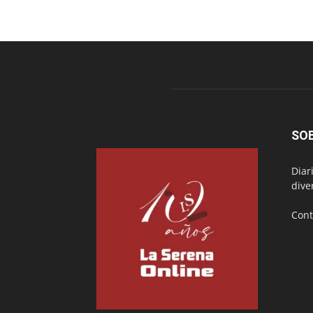
SO
Diar
dive
Cont