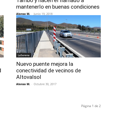
Tambo y hacen el llamado a
mantenerlo en buenas condiciones
Alonso M.
-
Junio 19, 2018
LaSerena
Nuevo puente mejora la
d
conectividad de vecinos de
Altovalsol
Alonso M.
-
Octubre 30, 2017
Página 1 de 2