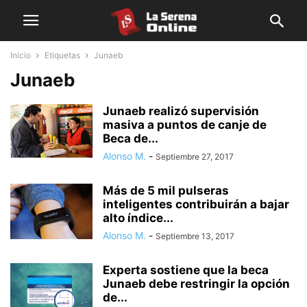
Inicio
Etiquetas
Junaeb
Junaeb
Junaeb realizó supervisión
masiva a puntos de canje de
Beca de...
Alonso M.
-
Septiembre 27, 2017
Más de 5 mil pulseras
inteligentes contribuirán a bajar
alto índice...
Alonso M.
-
Septiembre 13, 2017
Experta sostiene que la beca
Junaeb debe restringir la opción
de...