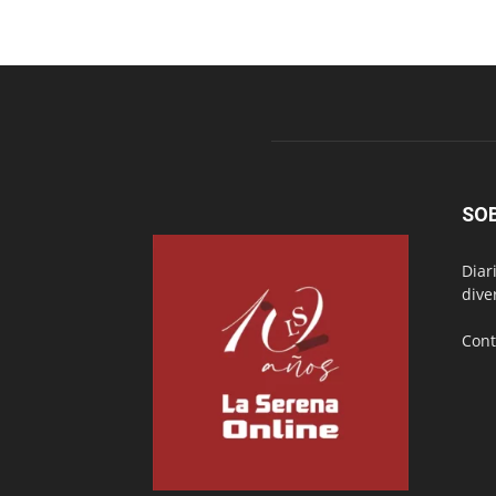
SO
Diar
dive
Cont