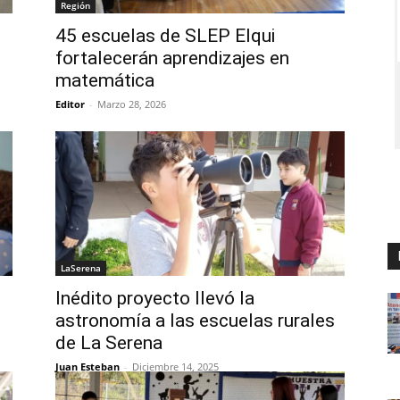
Región
45 escuelas de SLEP Elqui
fortalecerán aprendizajes en
matemática
Editor
-
Marzo 28, 2026
LaSerena
Inédito proyecto llevó la
astronomía a las escuelas rurales
de La Serena
Juan Esteban
-
Diciembre 14, 2025