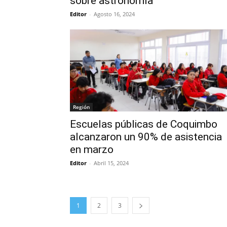
sobre astronomía
Editor
-
Agosto 16, 2024
Región
Escuelas públicas de Coquimbo
alcanzaron un 90% de asistencia
en marzo
Editor
-
Abril 15, 2024
1
2
3