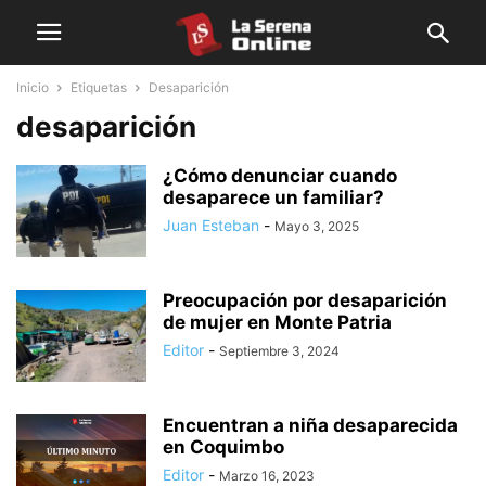
Inicio
Etiquetas
Desaparición
desaparición
¿Cómo denunciar cuando
desaparece un familiar?
Juan Esteban
-
Mayo 3, 2025
Preocupación por desaparición
de mujer en Monte Patria
Editor
-
Septiembre 3, 2024
Encuentran a niña desaparecida
en Coquimbo
Editor
-
Marzo 16, 2023