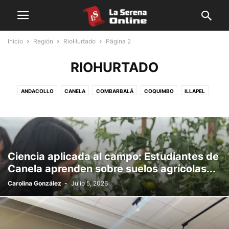
Inicio
Región
RioHurtado
Página 2
RIOHURTADO
ANDACOLLO
CANELA
COMBARBALÁ
COQUIMBO
ILLAPEL
LAHIGUERA
LASERENA
LOSVILOS
MONTEPATRIA
OVALLE
PAIHUANO
PUNITAQUI
RIOHURTADO
SALAMANCA
TONGOY
VICUÑA
Ciencia aplicada al campo: Estudiantes de
Canela aprenden sobre suelos agrícolas...
Carolina González
-
Julio 5, 2026