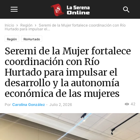
Inicio
Región
Seremi de la Mujer fortalece coordinación con Río
Hurtado para impulsar el...
Región
RioHurtado
Seremi de la Mujer fortalece
coordinación con Río
Hurtado para impulsar el
desarrollo y la autonomía
económica de las mujeres
42
Por
Carolina González
-
Julio 2, 2026