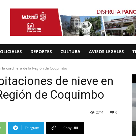
OLICIALES
DEPORTES
CULTURA
AVISOS LEGALES
T
n la cordillera de la Región de Coquimbo
pitaciones de nieve en
a Región de Coquimbo
2744
0
p
Telegram
Copy URL