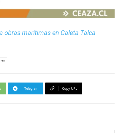
 obras marítimas en Caleta Talca
ones
p
Telegram
Copy URL