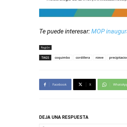
Te puede interesar:
MOP inaugura
Región
TAGS
coquimbo
cordillera
nieve
precipitaci
Facebook
X
WhatsAp
DEJA UNA RESPUESTA