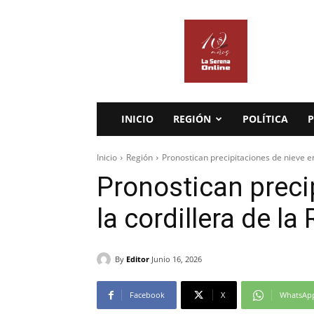
La
Serena
Online
INICIO
REGIÓN
POLÍTICA
P
Inicio
Región
Pronostican precipitaciones de nieve e
Pronostican preci
la cordillera de l
By
Editor
Junio 16, 2026
Facebook
X
WhatsAp