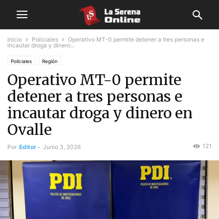
Inicio
Policiales
Operativo MT-0 permite detener a tres personas e
incautar droga y dinero...
Policiales
Región
Operativo MT-0 permite
detener a tres personas e
incautar droga y dinero en
Ovalle
121
Por
Editor
-
Junio 3, 2026