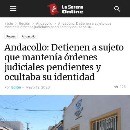
Inicio
Región
Andacollo
Andacollo: Detienen a sujeto que
mantenía órdenes judiciales pendientes y ocultaba su...
Región
Andacollo
Andacollo: Detienen a sujeto
que mantenía órdenes
judiciales pendientes y
ocultaba su identidad
126
Por
Editor
-
Mayo 12, 2026