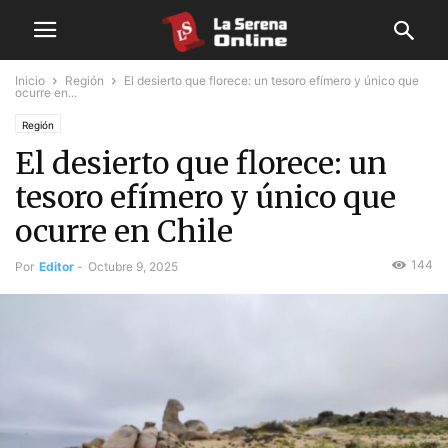
Inicio
Región
El desierto que florece: un tesoro efímero y único que
ocurre en...
Región
El desierto que florece: un
tesoro efímero y único que
ocurre en Chile
144
Por
Editor
-
Octubre 9, 2025