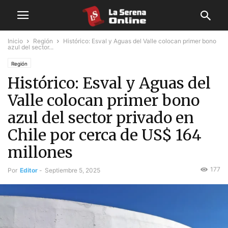
Inicio
Región
Histórico: Esval y Aguas del Valle colocan primer bono
azul del sector...
Región
Histórico: Esval y Aguas del
Valle colocan primer bono
azul del sector privado en
Chile por cerca de US$ 164
millones
177
Por
Editor
-
Septiembre 5, 2025