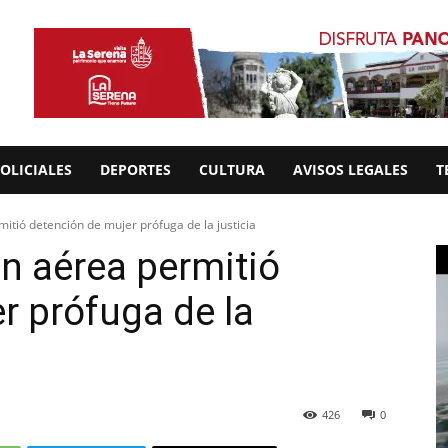
OLICIALES
DEPORTES
CULTURA
AVISOS LEGALES
T
itió detención de mujer prófuga de la justicia
ón aérea permitió
r prófuga de la
426
0