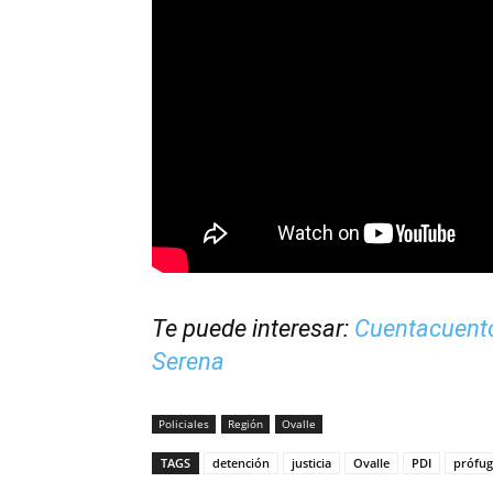
Te puede interesar:
Cuentacuentos
Serena
Policiales
Región
Ovalle
TAGS
detención
justicia
Ovalle
PDI
prófug