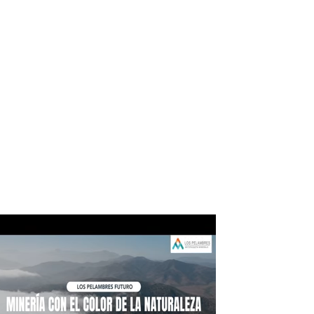
ico:*