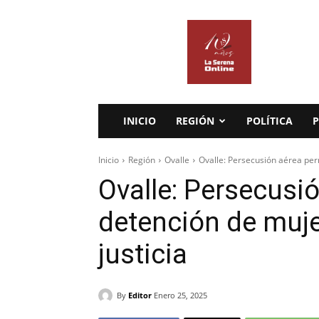
La
Serena
Online
INICIO
REGIÓN
POLÍTICA
P
Inicio
Región
Ovalle
Ovalle: Persecusión aérea perm
Ovalle: Persecusi
detención de muje
justicia
By
Editor
Enero 25, 2025