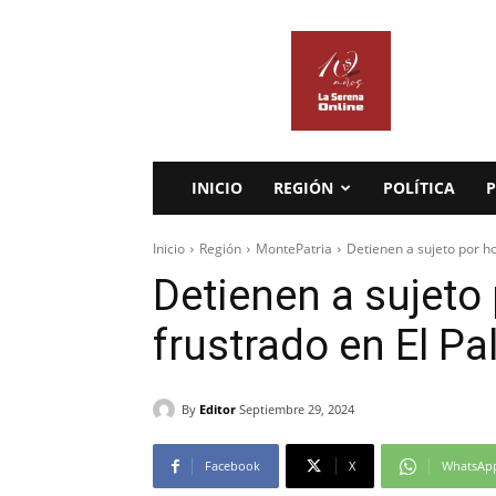
La
Serena
Online
INICIO
REGIÓN
POLÍTICA
P
Inicio
Región
MontePatria
Detienen a sujeto por ho
Detienen a sujeto
frustrado en El Pa
By
Editor
Septiembre 29, 2024
Facebook
X
WhatsAp