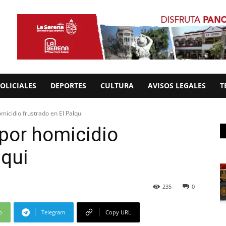
OLICIALES
DEPORTES
CULTURA
AVISOS LEGALES
T
micidio frustrado en El Palqui
 por homicidio
lqui
235
0
p
Telegram
Copy URL