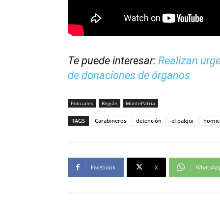
Te puede interesar:
Realizan urge
de donaciones de órganos
Policiales
Región
MontePatria
TAGS
Carabineros
detención
el palqui
homici
Facebook
X
WhatsAp