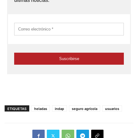
ETIQUETAS
heladas
indap
seguro agrícola
usuarios