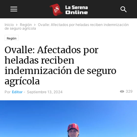
Inicio
Región
Ovalle: Afectados por heladas reciben indemnización
de seguro agrícola
Región
Ovalle: Afectados por
heladas reciben
indemnización de seguro
agrícola
329
Por
Editor
-
Septiembre 13, 2024