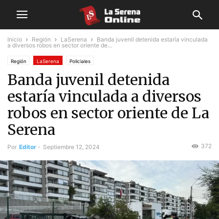
Inicio
Región
LaSerena
Banda juvenil detenida estaría vinculada
a diversos robos en sector oriente de...
Región
LaSerena
Policiales
Banda juvenil detenida
estaría vinculada a diversos
robos en sector oriente de La
Serena
372
Por
Editor
-
Septiembre 12, 2024