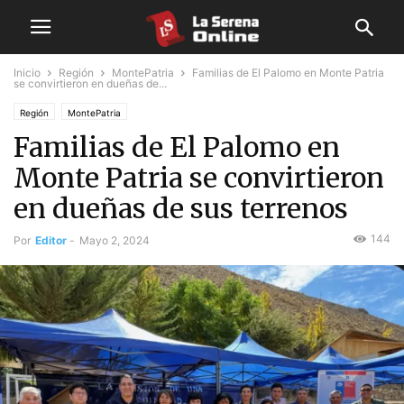
Inicio
Región
MontePatria
Familias de El Palomo en Monte Patria
se convirtieron en dueñas de...
Región
MontePatria
Familias de El Palomo en
Monte Patria se convirtieron
en dueñas de sus terrenos
144
Por
Editor
-
Mayo 2, 2024