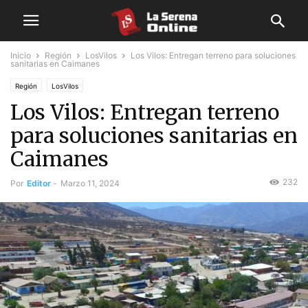
Inicio
Región
LosVilos
Los Vilos: Entregan terreno para soluciones
sanitarias en Caimanes
Región
LosVilos
Los Vilos: Entregan terreno
para soluciones sanitarias en
Caimanes
232
Por
Editor
-
Marzo 11, 2024