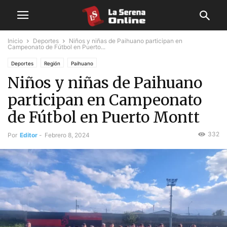
Inicio
Deportes
Niños y niñas de Paihuano participan en
Campeonato de Fútbol en Puerto...
Deportes
Región
Paihuano
Niños y niñas de Paihuano
participan en Campeonato
de Fútbol en Puerto Montt
332
Por
Editor
-
Febrero 8, 2024