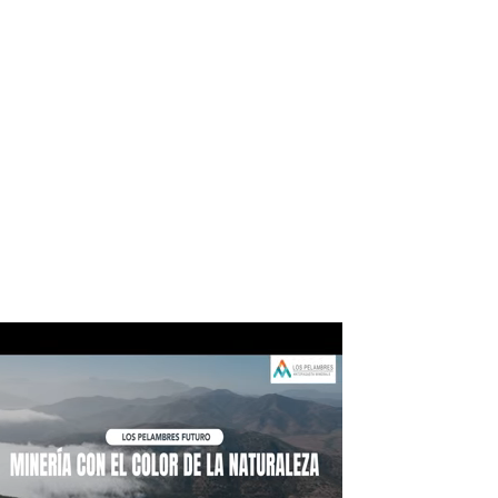
ico:*