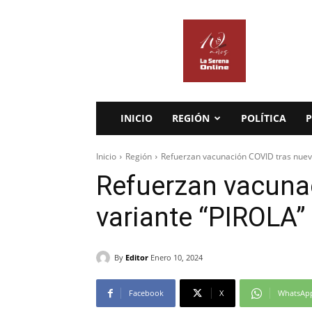
La
Serena
Online
INICIO
REGIÓN
POLÍTICA
P
Inicio
Región
Refuerzan vacunación COVID tras nuev
Refuerzan vacuna
variante “PIROLA”
By
Editor
Enero 10, 2024
Facebook
X
WhatsAp