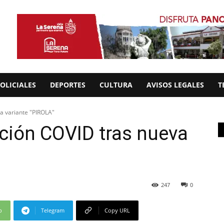
OLICIALES
DEPORTES
CULTURA
AVISOS LEGALES
T
a variante "PIROLA"
ción COVID tras nueva
247
0
p
Telegram
Copy URL