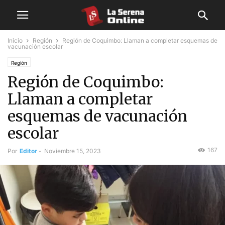
Inicio
Región
Región de Coquimbo: Llaman a completar esquemas de
vacunación escolar
Región
Región de Coquimbo:
Llaman a completar
esquemas de vacunación
escolar
167
Por
Editor
-
Noviembre 15, 2023