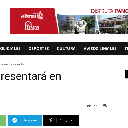
OLICIALES
DEPORTES
CULTURA
AVISOS LEGALES
T
ará en Coquimbo
resentará en
187
0
p
Telegram
Copy URL