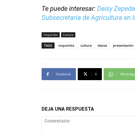
Te puede interesar:
Deisy Zepeda,
Subsecretaria de Agricultura en I
Coquimbo
Cultura
TAGS
coquimbo
cultura
danza
presentación
Facebook
X
WhatsAp
DEJA UNA RESPUESTA