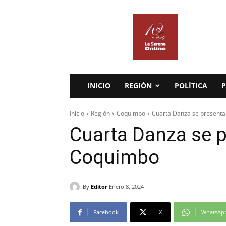
La
Serena
Online
INICIO
REGIÓN
POLÍTICA
P
Inicio
Región
Coquimbo
Cuarta Danza se present
Cuarta Danza se p
Coquimbo
By
Editor
Enero 8, 2024
Facebook
X
WhatsAp