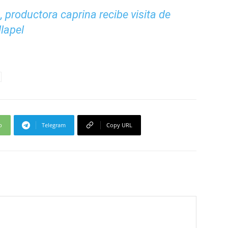
 productora caprina recibe visita de
llapel
p
Telegram
Copy URL