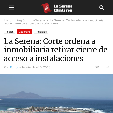
Inicio
Región
LaSerena
La Serena: Corte ordena a inmobiliaria
retirar cierre de acceso a instalaciones
Región
LaSerena
Policiales
La Serena: Corte ordena a
inmobiliaria retirar cierre de
acceso a instalaciones
13028
Por
Editor
-
Noviembre 15, 2023