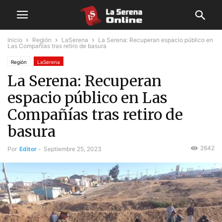
Inicio
Región
LaSerena
La Serena: Recuperan espacio público en
Las Compañías tras retiro de basura
Región
LaSerena
La Serena: Recuperan
espacio público en Las
Compañías tras retiro de
basura
2642
Por
Editor
-
Septiembre 25, 2023