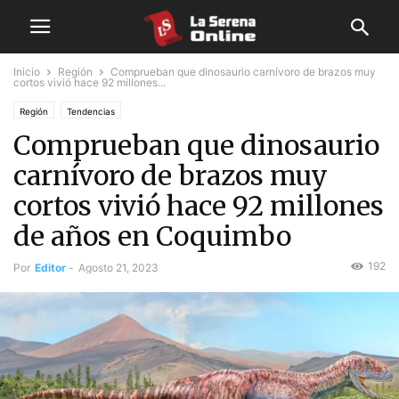
Inicio
Región
Comprueban que dinosaurio carnívoro de brazos muy
cortos vivió hace 92 millones...
Región
Tendencias
Comprueban que dinosaurio
carnívoro de brazos muy
cortos vivió hace 92 millones
de años en Coquimbo
192
Por
Editor
-
Agosto 21, 2023