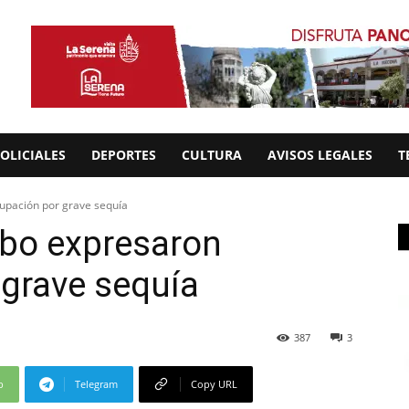
OLICIALES
DEPORTES
CULTURA
AVISOS LEGALES
T
pación por grave sequía
bo expresaron
grave sequía
387
3
p
Telegram
Copy URL