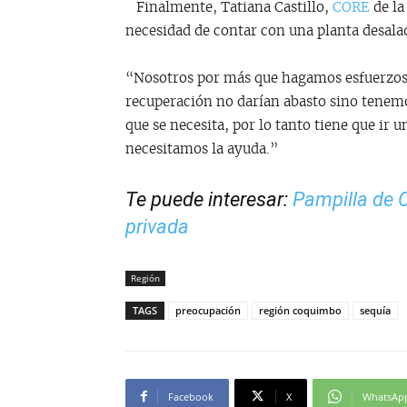
Finalmente, Tatiana Castillo,
CORE
de l
necesidad de contar con una planta desalad
“Nosotros por más que hagamos esfuerzos d
recuperación no darían abasto sino tenemo
que se necesita, por lo tanto tiene que ir u
necesitamos la ayuda.”
Te puede interesar:
Pampilla de 
privada
Región
TAGS
preocupación
región coquimbo
sequía
Facebook
X
WhatsAp