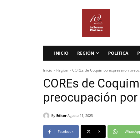
La
Serena
Online
INICIO
REGIÓN
POLÍTICA
P
Inicio
Región
COREs de Coquimbo expresaron preocu
COREs de Coquim
preocupación por 
By
Editor
Agosto 11, 2023
Facebook
X
WhatsAp