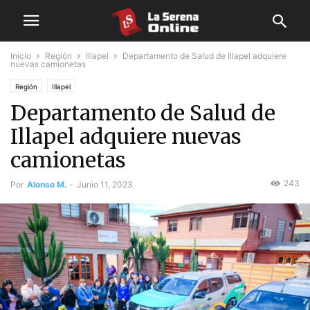
Inicio
Región
Illapel
Departamento de Salud de Illapel adquiere
nuevas camionetas
Región
Illapel
Departamento de Salud de
Illapel adquiere nuevas
camionetas
243
Por
Alonso M.
-
Junio 11, 2023