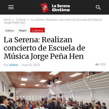
Inicio
Cultura
La Serena: Realizan concierto de Escuela de Música
Jorge Peña Hen
Cultura
Región
LaSerena
La Serena: Realizan
concierto de Escuela de
Música Jorge Peña Hen
539
Por
Editor
-
Junio 8, 2023