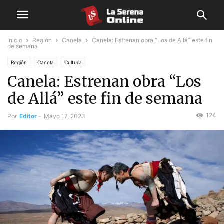
Inicio
Región
Canela
Canela: Estrenan obra “Los de Allá” este fin
de semana
Región
Canela
Cultura
Canela: Estrenan obra “Los
de Allá” este fin de semana
124
Por
Editor
-
Mayo 17, 2023