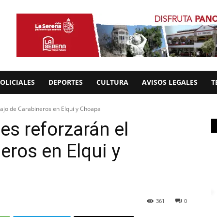
OLICIALES
DEPORTES
CULTURA
AVISOS LEGALES
T
bajo de Carabineros en Elqui y Choapa
es reforzarán el
eros en Elqui y
361
0