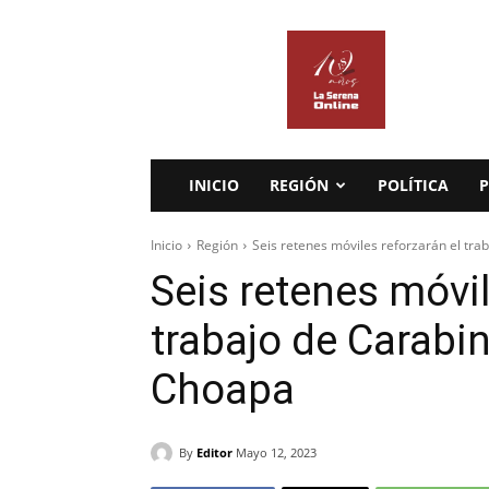
La
Serena
Online
INICIO
REGIÓN
POLÍTICA
P
Inicio
Región
Seis retenes móviles reforzarán el tra
Seis retenes móvil
trabajo de Carabin
Choapa
By
Editor
Mayo 12, 2023