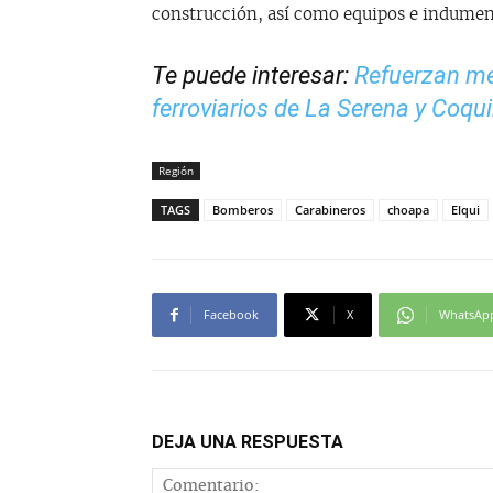
construcción, así como equipos e indument
Te puede interesar:
Refuerzan me
ferroviarios de La Serena y Coq
Región
TAGS
Bomberos
Carabineros
choapa
Elqui
Facebook
X
WhatsAp
DEJA UNA RESPUESTA