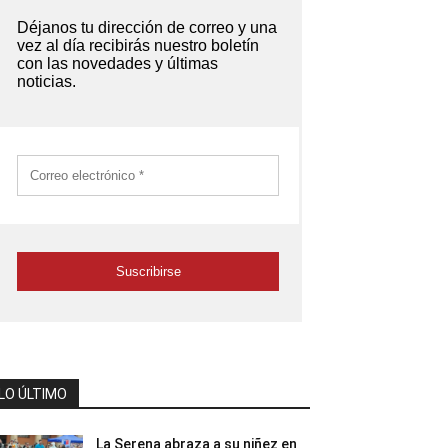
LO ÚLTIMO
La Serena abraza a su niñez en