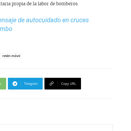
aria propia de la labor de bomberos.
nsaje de autocuidado en cruces
uimbo
retén móvil
p
Telegram
Copy URL