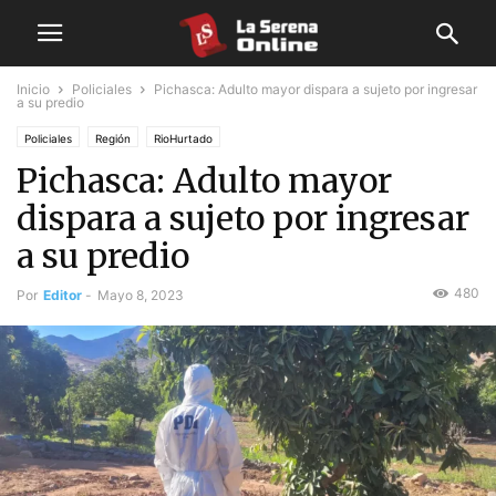
Inicio
Policiales
Pichasca: Adulto mayor dispara a sujeto por ingresar
a su predio
Policiales
Región
RioHurtado
Pichasca: Adulto mayor
dispara a sujeto por ingresar
a su predio
480
Por
Editor
-
Mayo 8, 2023