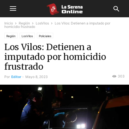
Inicio
Región
LosVilos
Los Vilos: Detienen a imputado por
homicidio frustrado
Región
LosVilos
Policiales
Los Vilos: Detienen a
imputado por homicidio
frustrado
303
Por
Editor
-
Mayo 8, 2023