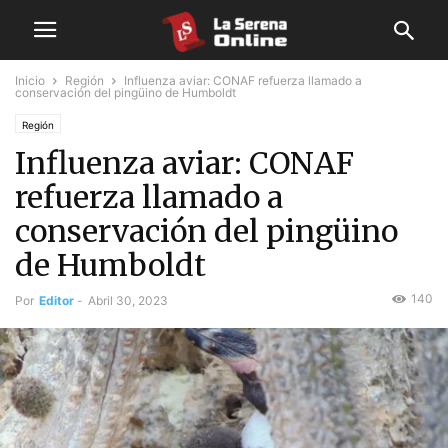
Inicio
Región
Influenza aviar: CONAF refuerza llamado a
conservación del pingüino de Humboldt
Región
Influenza aviar: CONAF
refuerza llamado a
conservación del pingüino
de Humboldt
140
Por
Editor
-
Abril 30, 2023