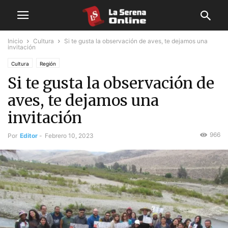
Inicio
Cultura
Si te gusta la observación de aves, te dejamos una
invitación
Cultura
Región
Si te gusta la observación de
aves, te dejamos una
invitación
966
Por
Editor
-
Febrero 10, 2023