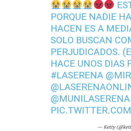
EST
PORQUE NADIE HAC
HACEN ES A MEDI
SOLO BUSCAN COM
PERJUDICADOS. (E
HACE UNOS DIAS 
#LASERENA
@MIR
@LASERENAONLI
@MUNILASERENA
PIC.TWITTER.CO
— Ketty (@ket