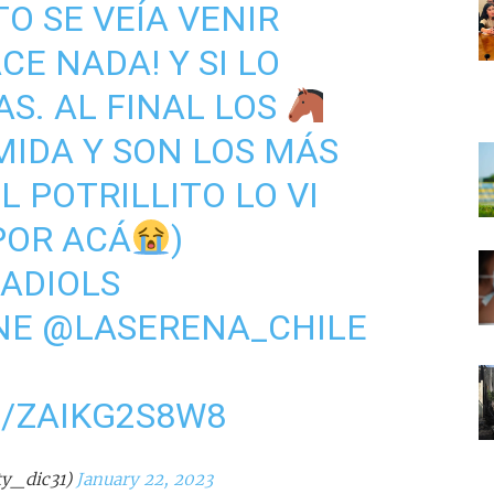
O SE VEÍA VENIR
E NADA! Y SI LO
AS. AL FINAL LOS
IDA Y SON LOS MÁS
L POTRILLITO LO VI
POR ACÁ
)
ADIOLS
NE
@LASERENA_CHILE
M/ZAIKG2S8W8
ty_dic31)
January 22, 2023