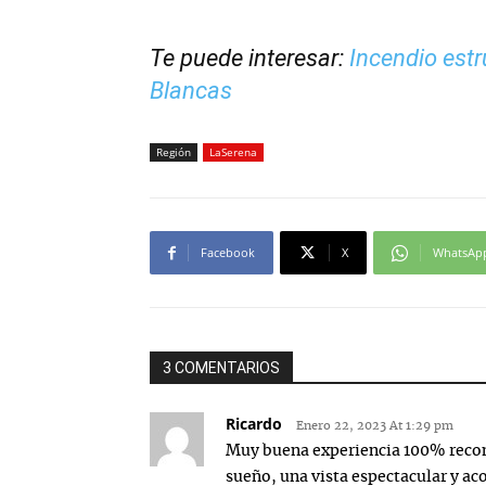
Te puede interesar:
Incendio estr
Blancas
Región
LaSerena
Facebook
X
WhatsAp
3 COMENTARIOS
Ricardo
Enero 22, 2023 At 1:29 pm
Muy buena experiencia 100% recom
sueño, una vista espectacular y ac