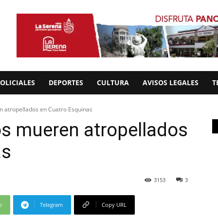
OLICIALES
DEPORTES
CULTURA
AVISOS LEGALES
T
n atropellados en Cuatro Esquinas
os mueren atropellados
as
3153
3
p
Telegram
Copy URL