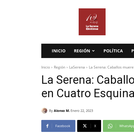
La
Serena
Online
INICIO
REGIÓN
POLÍTICA
P
Inicio
Región
LaSerena
La Serena: Caballos muere
La Serena: Caball
en Cuatro Esquin
By
Alonso M.
Enero 22, 2023
Facebook
X
WhatsAp