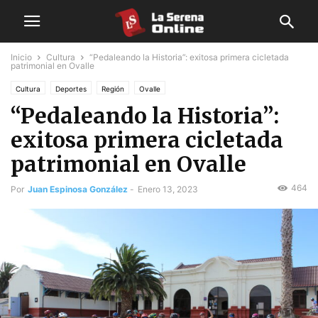
Inicio
Cultura
“Pedaleando la Historia”: exitosa primera cicletada
patrimonial en Ovalle
Cultura
Deportes
Región
Ovalle
“Pedaleando la Historia”:
exitosa primera cicletada
patrimonial en Ovalle
464
Por
Juan Espinosa González
-
Enero 13, 2023